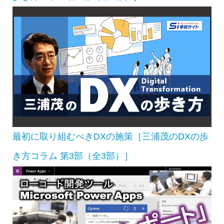
最初に取り組むべきDXの施策［三浦茂のDXの歩
き方コラム 第3部（全3部）］