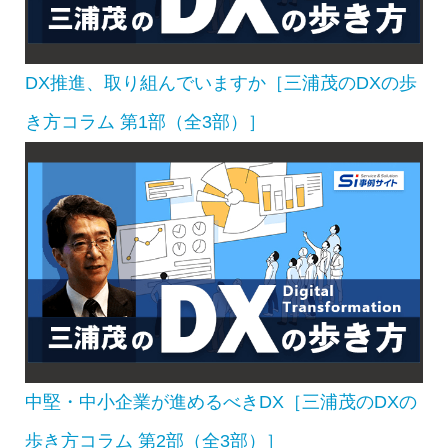
DX推進、取り組んでいますか［三浦茂のDXの歩
き方コラム 第1部（全3部）］
中堅・中小企業が進めるべきDX［三浦茂のDXの
歩き方コラム 第2部（全3部）］