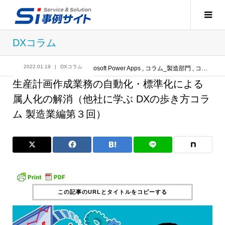
DXコラム
2022.01.19
DXコラム
記事
DXコラム
,
Microsoft Power Apps
,
コラム_製造部門
,
コラム：Microsoft Power Apps
生産計画作成業務の自動化・標準化による
属人化の解消（他社に学ぶ DXの歩き方コラ
ム 製造業編第３回）
この記事のURLとタイトルをコピーする