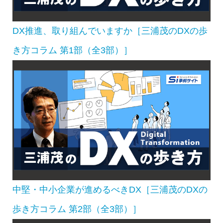
DX推進、取り組んでいますか［三浦茂のDXの歩
き方コラム 第1部（全3部）］
中堅・中小企業が進めるべきDX［三浦茂のDXの
歩き方コラム 第2部（全3部）］