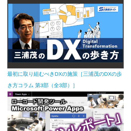
最初に取り組むべきDXの施策［三浦茂のDXの歩
き方コラム 第3部（全3部）］