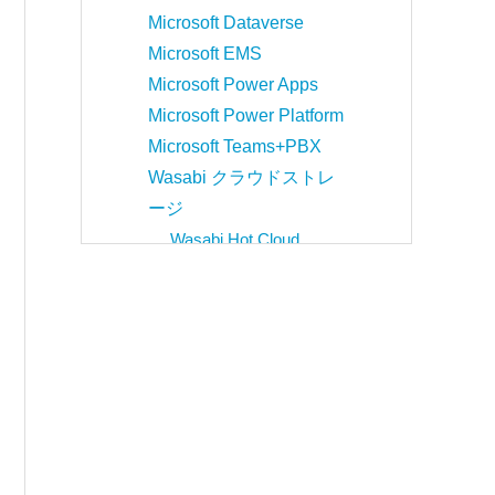
Microsoft Dataverse
Microsoft EMS
Microsoft Power Apps
Microsoft Power Platform
Microsoft Teams+PBX
Wasabi クラウドストレ
ージ
Wasabi Hot Cloud
Storage
Webex by Cisco
セキュリティ
Cisco Duo
Cisco Secure Endpoint
Cisco Umbrella
WordPress簡易脆弱性診
断サービス