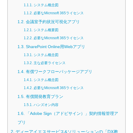
1.1.1.
システム概念図
1.1.2.
必要なMicrosoft 365ライセンス
1.2.
会議室予約状況可視化アプリ
1.2.1.
システム概要図
1.2.2.
必要なMicrosoft 365ライセンス
1.3.
SharePoint Online用Webアプリ
1.3.1.
システム概念図
1.3.2.
主な必要ライセンス
1.4.
有償ワークフローパッケージアプリ
1.4.1.
システム概念図
1.4.2.
必要なMicrosoft 365ライセンス
1.5.
有償開発教育プラン
1.5.1.
ハンズオン内容
1.6.
「Adobe Sign（アドビサイン）」契約情報管理ア
プリ
2.
ディーアイエスサービス&ソリューションの「DX教