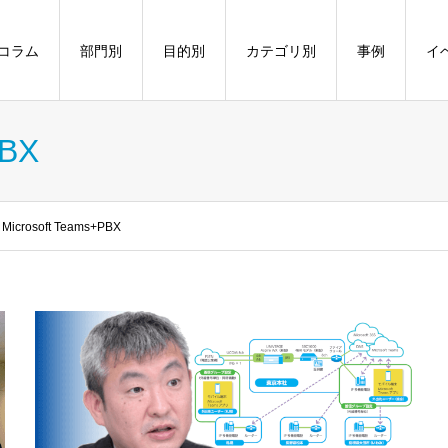
コラム
部門別
目的別
カテゴリ別
事例
イ
PBX
icrosoft Teams+PBX