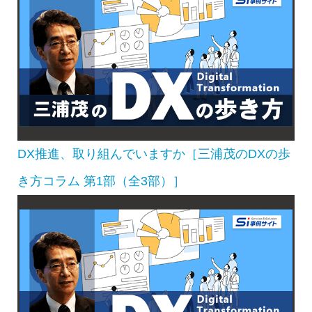
DX推進、取り組んでいますか［三浦茂のDXの歩
き方コラム 第1部（全3部）］