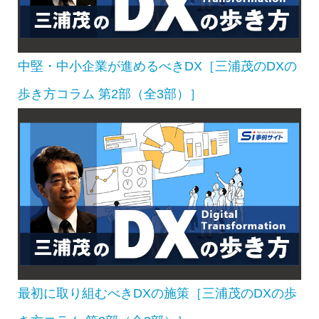
中堅・中小企業が進めるべきDX［三浦茂のDXの
歩き方コラム 第2部（全3部）］
最初に取り組むべきDXの施策［三浦茂のDXの歩