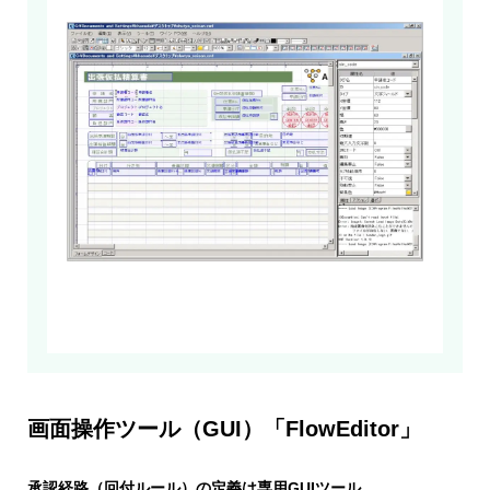
画面操作ツール（GUI）「FlowEditor」
承認経路（回付ルール）の定義は専用GUIツール