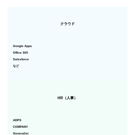
クラウド
Google Apps
Office 365
Salesforce
など
HR（人事）
ADPS
COMPANY
Generalist