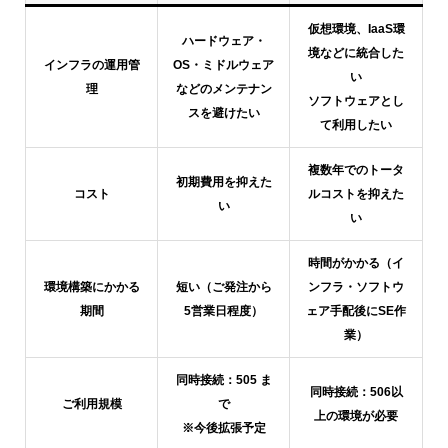
仮想環境、IaaS環
ハードウェア・
境などに統合した
インフラの運用管
OS・ミドルウェア
い
理
などのメンテナン
ソフトウェアとし
スを避けたい
て利用したい
複数年でのトータ
初期費用を抑えた
コスト
ルコストを抑えた
い
い
時間がかかる（イ
環境構築にかかる
短い（ご発注から
ンフラ・ソフトウ
期間
5営業日程度）
ェア手配後にSE作
業）
同時接続：505 ま
同時接続：506以
ご利用規模
で
上の環境が必要
※今後拡張予定