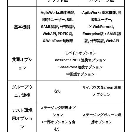
AgileWorks基本機能,
AgileWorks基本機能, 同
同時5ユーザー, SSL,
時5ユーザー,
基本機能
SAML認証, 外部認証,
X-WebForm×1,
WebAPI, PDF印刷,
Enterprise版：SAML認
X-WebForm無制限
証, 外部認証, WebAPI
モバイルオプション
共通オプシ
desknet's NEO 連携オプション
SharePoint 連携オプション
ョン
中国語オプション
グループウ
サイボウズ Garoon 連携
なし
オプション
ェア連携
ステージング環境オプ
テスト環境
ション
ステージングガルーン連
用オプショ
（一部オプションを含
携オプション
ン
む）