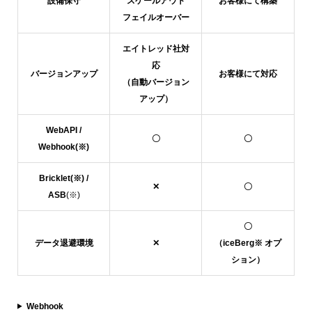
設備保守
スケールアウト
お客様にて構築
フェイルオーバー
エイトレッド社対
応
バージョンアップ
お客様にて対応
（自動バージョン
アップ）
WebAPI /
〇
〇
Webhook(※)
Bricklet(※) /
✕
〇
ASB
(※)
〇
データ退避環境
✕
（iceBerg※ オプ
ション）
Webhook