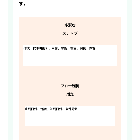
す。
多彩な
ステップ
作成（代筆可能）、申請、承認、報告、閲覧、保管
フロー制御
指定
直列回付、合議、並列回付、条件分岐