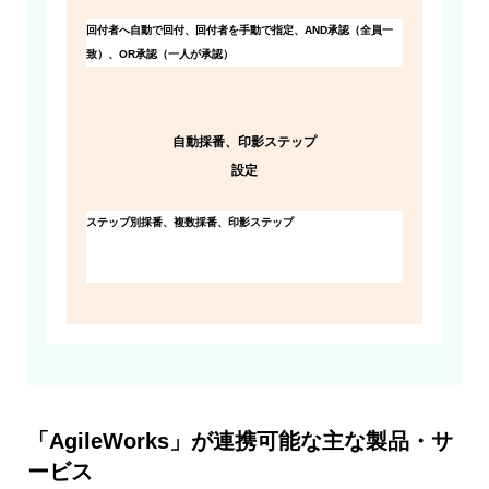
回付者へ自動で回付、回付者を手動で指定、AND承認（全員一
致）、OR承認（一人が承認）
自動採番、印影ステップ
設定
ステップ別採番、複数採番、印影ステップ
「AgileWorks」が連携可能な主な製品・サ
ービス