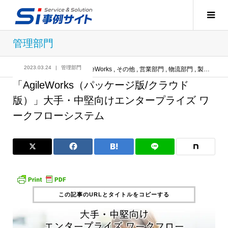
管理部門
2023.03.24
管理部門
記事
管理部門
,
AgileWorks
,
その他
,
営業部門
,
物流部門
,
製造部門
「AgileWorks（パッケージ版/クラウド
版）」大手・中堅向けエンタープライズ ワ
ークフローシステム
この記事のURLとタイトルをコピーする