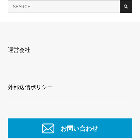
Cisco Secure Endpoint
Cisco Umbrella
WordPress簡易脆弱性診断サービス
その他ソリューション
Freshworks
運営会社
Freshdesk
Freshsales Suite
ネットワーク
Cisco Meraki
Cisco Umbrella+Meraki
外部送信ポリシー
ソリューション別
セキュリティ強化
コラム
事例
お問い合わせ
その他
事例