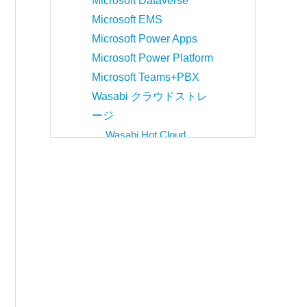
Microsoft Dataverse
Microsoft EMS
Microsoft Power Apps
Microsoft Power Platform
Microsoft Teams+PBX
Wasabi クラウドストレ
ージ
Wasabi Hot Cloud
Storage
Webex by Cisco
セキュリティ
Cisco Duo
Cisco Secure Endpoint
Cisco Umbrella
WordPress簡易脆弱性診
断サービス