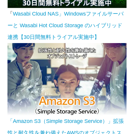
「
Wasabi Cloud NAS」Windowsファイルサーバ
ーと Wasabi Hot Cloud Storage のハイブリッド
連携【30日間無料トライアル実施中】
「Amazon S3（Simple Storage Service）」拡張
性と耐久性を兼ね備えたAWSのオブジェクトス