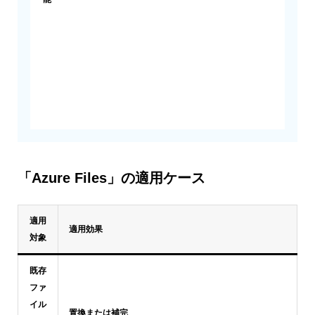
「Azure Files」の適用ケース
適用
適用効果
対象
既存
ファ
イル
置換または補完