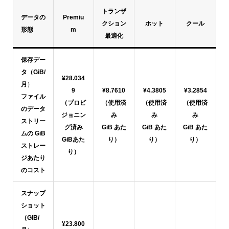
トランザ
データの
Premiu
クション
ホット
クール
形態
m
最適化
保存デー
タ（GiB/
¥28.034
月
）
9
¥8.7610
¥4.3805
¥3.2854
ファイル
（プロビ
（使用済
（使用済
（使用済
のデータ
ジョニン
み
み
み
ストリー
グ済み
GiB あた
GiB あた
GiB あた
ムの GiB
GiBあた
り）
り）
り）
ストレー
り）
ジあたり
のコスト
スナップ
ショット
（GiB/
¥23.800