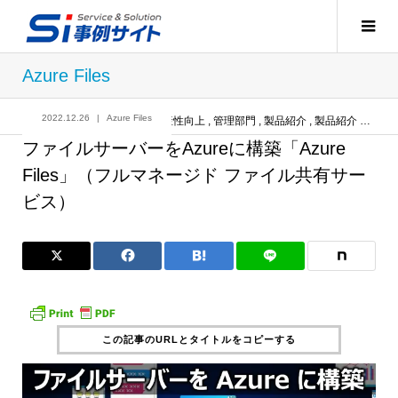
Azure Files
2022.12.26
Azure Files
記事
Azure Files
,
生産性向上
,
管理部門
,
製品紹介
,
製品紹介
ファ
ファイルサーバーをAzureに構築「Azure
Files」（フルマネージド ファイル共有サー
ビス）
この記事のURLとタイトルをコピーする