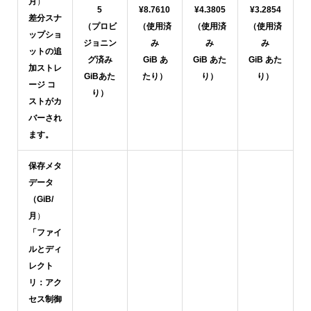
月
）
5
¥8.7610
¥4.3805
¥3.2854
差分スナ
（プロビ
（使用済
（使用済
（使用済
ップショ
ジョニン
み
み
み
ットの追
グ済み
GiB あ
GiB あた
GiB あた
加ストレ
GiBあた
たり）
り）
り）
ージ コ
り）
ストがカ
バーされ
ます。
保存メタ
データ
（GiB/
月
）
「ファイ
ルとディ
レクト
リ：アク
セス制御