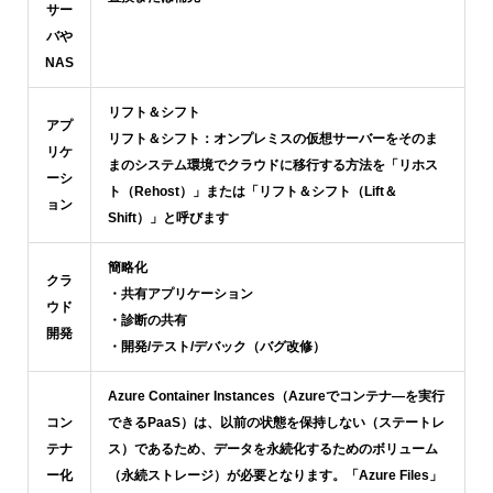
サー
バや
NAS
リフト＆シフト
アプ
リフト＆シフト：オンプレミスの仮想サーバーをそのま
リケ
まのシステム環境でクラウドに移行する方法を「リホス
ーシ
ト（Rehost）」または「リフト＆シフト（Lift＆
ョン
Shift）」と呼びます
簡略化
クラ
・共有アプリケーション
ウド
・診断の共有
開発
・開発/テスト/デバック（バグ改修）
Azure Container Instances（Azureでコンテナ―を実行
コン
できるPaaS）は、以前の状態を保持しない（ステートレ
テナ
ス）であるため、データを永続化するためのボリューム
ー化
（永続ストレージ）が必要となります。「Azure Files」