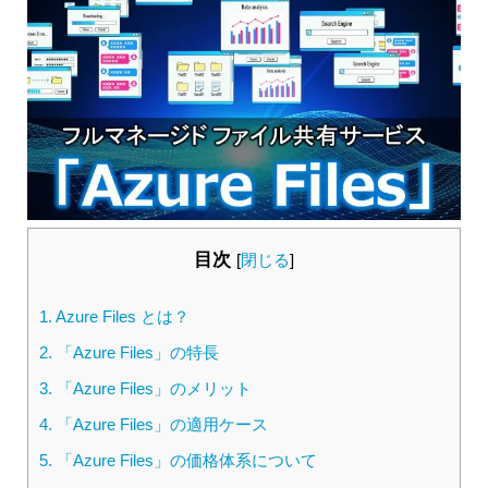
目次
[
閉じる
]
1.
Azure Files とは？
2.
「Azure Files」の特長
3.
「Azure Files」のメリット
4.
「Azure Files」の適用ケース
5.
「Azure Files」の価格体系について