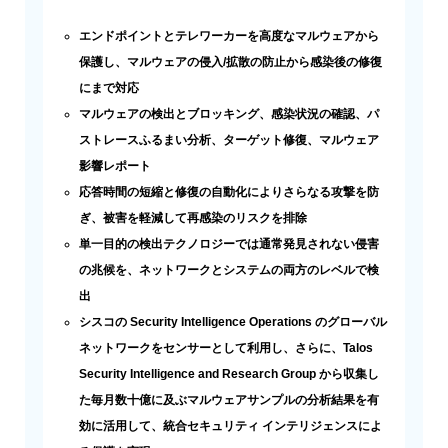
エンドポイントとテレワーカーを高度なマルウェアから
保護し、マルウェアの侵入/拡散の防止から感染後の修復
にまで対応
マルウェアの検出とブロッキング、感染状況の確認、パ
ストレースふるまい分析、ターゲット修復、マルウェア
影響レポート
応答時間の短縮と修復の自動化によりさらなる攻撃を防
ぎ、被害を軽減して再感染のリスクを排除
単一目的の検出テクノロジーでは通常発見されない侵害
の兆候を、ネットワークとシステムの両方のレベルで検
出
シスコの Security Intelligence Operations のグローバル
ネットワークをセンサーとして利用し、さらに、Talos
Security Intelligence and Research Group から収集し
た毎月数十億に及ぶマルウェアサンプルの分析結果を有
効に活用して、統合セキュリティ インテリジェンスによ