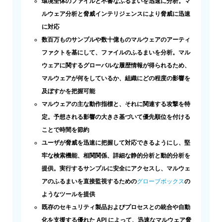
環境全体のファイルと不審なふるまいを迅速に分析。マ
ルウェア分析と脅威インテリジェンスにより脅威に迅速
に対応
数百万ものサンプルや数十億ものマルウェアのアーティ
ファクトを基にして、ファイルのふるまいを分析。マル
ウェアに関するグローバルな履歴情報が得られるため、
マルウェアが何をしているか、組織にどの程度の影響を
及ぼすかを把握可能
マルウェアの主な動作指標と、それに関連する攻撃を特
定。予想される影響の大きさ基づいて優先順位を付ける
ことで時間を節約
ユーザが脅威を迅速に把握して対応できるようにし、堅
牢な検索機能、相関関係、詳細な静的分析と動的分析を
提供。実行するサンプルに安全にアクセスし、マルウェ
アのふるまいを直接監視するための
グローブボックス
の
ようなツールを提供
既存のセキュリティ製品およびプロセスとの統合や自動
化を支援する優れた API によって、迅速なマルウェア脅