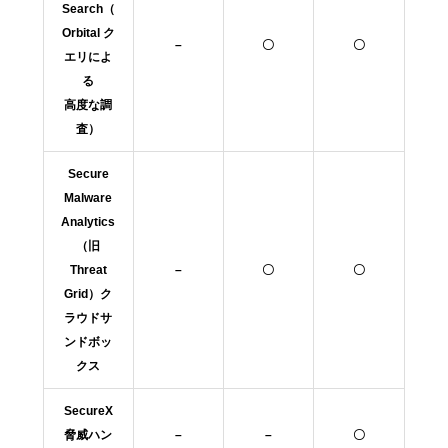
Search（
Orbital ク
–
〇
〇
エリによ
る
高度な調
査）
Secure
Malware
Analytics
（旧
Threat
–
〇
〇
Grid）ク
ラウドサ
ンドボッ
クス
SecureX
脅威ハン
–
–
〇