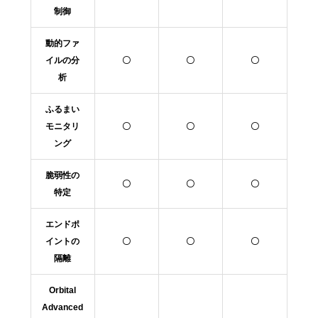
制御
動的ファ
イルの分
〇
〇
〇
析
ふるまい
モニタリ
〇
〇
〇
ング
脆弱性の
〇
〇
〇
特定
エンドポ
イントの
〇
〇
〇
隔離
Orbital
Advanced