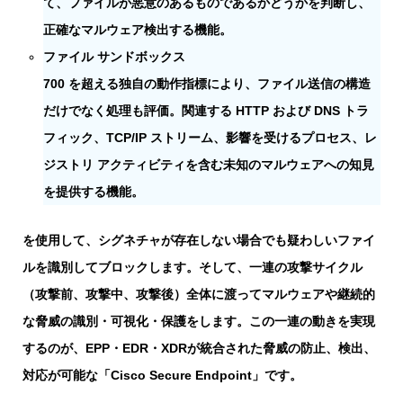
て、ファイルが悪意のあるものであるかどうかを判断し、
正確なマルウェア検出する機能。
ファイル サンドボックス
700 を超える独自の動作指標により、ファイル送信の構造
だけでなく処理も評価。関連する HTTP および DNS トラ
フィック、TCP/IP ストリーム、影響を受けるプロセス、レ
ジストリ アクティビティを含む未知のマルウェアへの知見
を提供する機能。
を使用して、シグネチャが存在しない場合でも疑わしいファイ
ルを識別してブロックします。そして、一連の攻撃サイクル
（攻撃前、攻撃中、攻撃後）全体に渡ってマルウェアや継続的
な脅威の識別・可視化・保護をします。この一連の動きを実現
するのが、EPP・EDR・XDRが統合された脅威の防止、検出、
対応が可能な「Cisco Secure Endpoint」です。