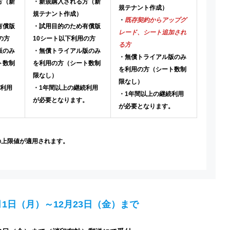
方（新
・新規購入される方（新
規テナント作成）
規テナント作成）
・
既存契約からアップグ
有償版
・試用目的のため有償版
レード、シート追加され
の方
10シート以下利用の方
る方
版のみ
・無償トライアル版のみ
・無償トライアル版のみ
ト数制
を利用の方（シート数制
を利用の方（シート数制
限なし）
限なし）
続利用
・1年間以上の継続利用
・1年間以上の継続利用
。
が必要となります。
が必要となります。
の上限値が適用されます。
月1日（月）～12月23日（金）まで