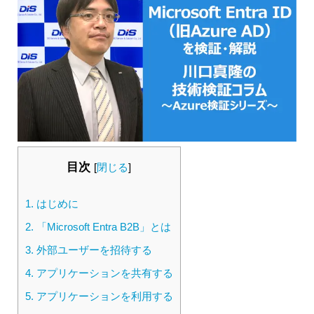
目次
[
閉じる
]
1.
はじめに
2.
「Microsoft Entra B2B」とは
3.
外部ユーザーを招待する
4.
アプリケーションを共有する
5.
アプリケーションを利用する