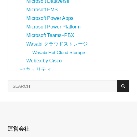
Microsoft Dataverse
Microsoft EMS
Microsoft Power Apps
Microsoft Power Platform
Microsoft Teams+PBX
Wasabi クラウドストレージ
Wasabi Hot Cloud Storage
Webex by Cisco
セキュリティ
Cisco Duo
Cisco Secure Endpoint
Cisco Umbrella
WordPress簡易脆弱性診断サービス
その他ソリューション
Freshworks
運営会社
Freshdesk